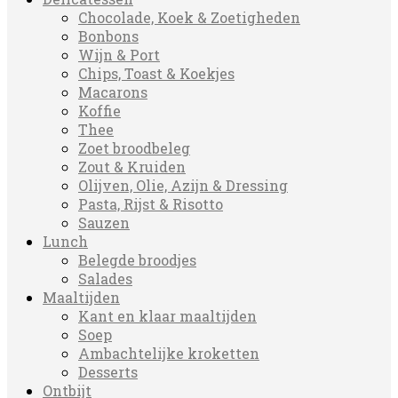
Chocolade, Koek & Zoetigheden
Bonbons
Wijn & Port
Chips, Toast & Koekjes
Macarons
Koffie
Thee
Zoet broodbeleg
Zout & Kruiden
Olijven, Olie, Azijn & Dressing
Pasta, Rijst & Risotto
Sauzen
Lunch
Belegde broodjes
Salades
Maaltijden
Kant en klaar maaltijden
Soep
Ambachtelijke kroketten
Desserts
Ontbijt