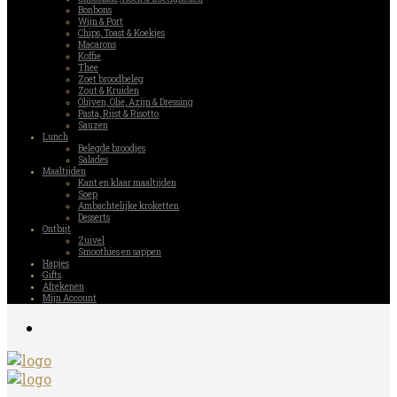
Bonbons
Wijn & Port
Chips, Toast & Koekjes
Macarons
Koffie
Thee
Zoet broodbeleg
Zout & Kruiden
Olijven, Olie, Azijn & Dressing
Pasta, Rijst & Risotto
Sauzen
Lunch
Belegde broodjes
Salades
Maaltijden
Kant en klaar maaltijden
Soep
Ambachtelijke kroketten
Desserts
Ontbijt
Zuivel
Smoothies en sappen
Hapjes
Gifts
Afrekenen
Mijn Account