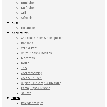
Rundvlees
Kalfsvlees
Grill
Schotels
Kazen
Hollandse
Delicatessen
Chocolade, Koek & Zoetigheden
Bonbons
Wijn & Port
Chips, Toast & Koekjes
Macarons
Koffie
Thee
Zoet broodbeleg
Zout & Kruiden
Olijven, Olie, Azijn & Dressing
Pasta, Rijst & Risotto
Sauzen
Lunch
Belegde broodjes