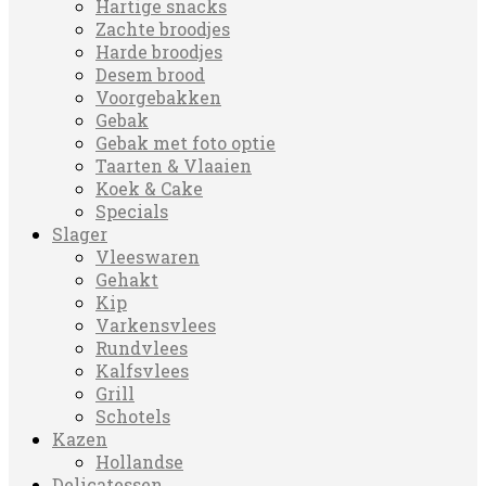
Hartige snacks
Zachte broodjes
Harde broodjes
Desem brood
Voorgebakken
Gebak
Gebak met foto optie
Taarten & Vlaaien
Koek & Cake
Specials
Slager
Vleeswaren
Gehakt
Kip
Varkensvlees
Rundvlees
Kalfsvlees
Grill
Schotels
Kazen
Hollandse
Delicatessen