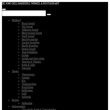
DE JONG DELI; BAKKERIJ, WINKEL & RESTAURANT
Bakkerij
Bruin brood
Wit brood
Volkoren brood
Meergranen brood
Spelt brood
Hartige snacks
Zachte broodjes
Harde broodjes
Desem brood
Voorgebakken
Gebak
Gebak met foto optie
Taarten & Vlaaien
Koek & Cake
Specials
Slager
Vleeswaren
Gehakt
Kip
Varkensvlees
Rundvlees
Kalfsvlees
Grill
Schotels
Kazen
Hollandse
Delicatessen
Chocolade, Koek & Zoetigheden