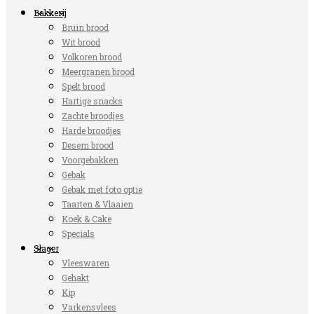
Bakkerij
Bruin brood
Wit brood
Volkoren brood
Meergranen brood
Spelt brood
Hartige snacks
Zachte broodjes
Harde broodjes
Desem brood
Voorgebakken
Gebak
Gebak met foto optie
Taarten & Vlaaien
Koek & Cake
Specials
Slager
Vleeswaren
Gehakt
Kip
Varkensvlees