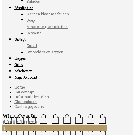
Salades
Maaltijden
Kant en klaar maaltijden
Soep
Ambachtelijke kroketten
Desserts
Ontbijt
Zuivel
Smoothies en sappen
Hapjes
Gifts
Afrekenen
Mijn Account
Home
Het concept
Informatie bestellen
Klantenkaart
Contactgegevens
Winkelwagen
€
0,00
/ 0 items
0