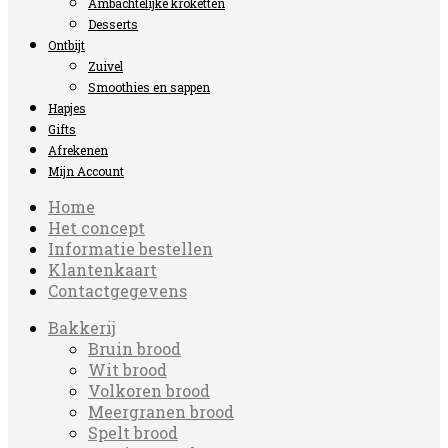
Ambachtelijke kroketten
Desserts
Ontbijt
Zuivel
Smoothies en sappen
Hapjes
Gifts
Afrekenen
Mijn Account
Home
Het concept
Informatie bestellen
Klantenkaart
Contactgegevens
Bakkerij
Bruin brood
Wit brood
Volkoren brood
Meergranen brood
Spelt brood