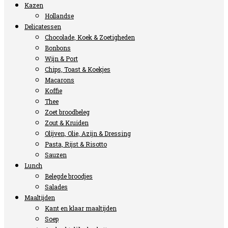
Kazen
Hollandse
Delicatessen
Chocolade, Koek & Zoetigheden
Bonbons
Wijn & Port
Chips, Toast & Koekjes
Macarons
Koffie
Thee
Zoet broodbeleg
Zout & Kruiden
Olijven, Olie, Azijn & Dressing
Pasta, Rijst & Risotto
Sauzen
Lunch
Belegde broodjes
Salades
Maaltijden
Kant en klaar maaltijden
Soep