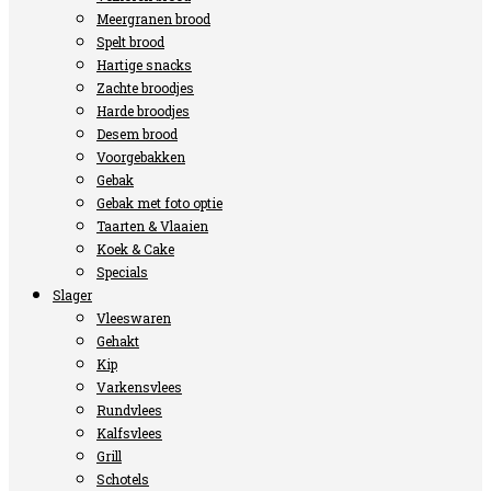
Meergranen brood
Spelt brood
Hartige snacks
Zachte broodjes
Harde broodjes
Desem brood
Voorgebakken
Gebak
Gebak met foto optie
Taarten & Vlaaien
Koek & Cake
Specials
Slager
Vleeswaren
Gehakt
Kip
Varkensvlees
Rundvlees
Kalfsvlees
Grill
Schotels