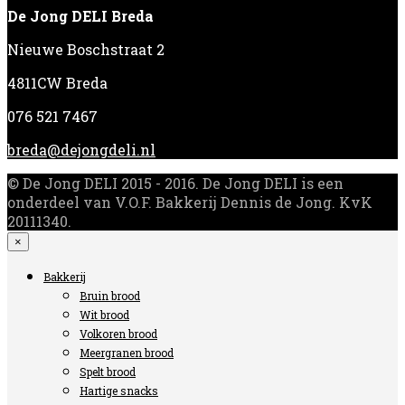
De Jong DELI Breda
Nieuwe Boschstraat 2
4811CW Breda
076 521 7467
breda@dejongdeli.nl
© De Jong DELI 2015 - 2016. De Jong DELI is een
onderdeel van V.O.F. Bakkerij Dennis de Jong. KvK
20111340.
×
Bakkerij
Bruin brood
Wit brood
Volkoren brood
Meergranen brood
Spelt brood
Hartige snacks