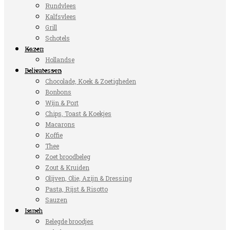
Rundvlees
Kalfsvlees
Grill
Schotels
Kazen
Hollandse
Delicatessen
Chocolade, Koek & Zoetigheden
Bonbons
Wijn & Port
Chips, Toast & Koekjes
Macarons
Koffie
Thee
Zoet broodbeleg
Zout & Kruiden
Olijven, Olie, Azijn & Dressing
Pasta, Rijst & Risotto
Sauzen
Lunch
Belegde broodjes