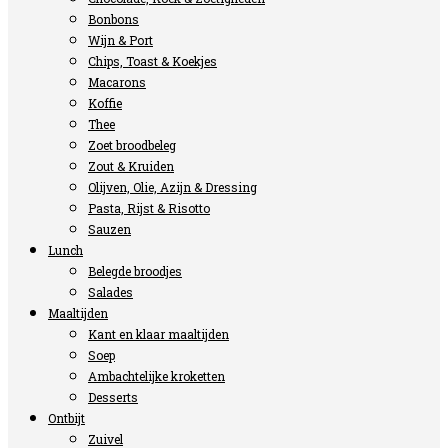
Bonbons
Wijn & Port
Chips, Toast & Koekjes
Macarons
Koffie
Thee
Zoet broodbeleg
Zout & Kruiden
Olijven, Olie, Azijn & Dressing
Pasta, Rijst & Risotto
Sauzen
Lunch
Belegde broodjes
Salades
Maaltijden
Kant en klaar maaltijden
Soep
Ambachtelijke kroketten
Desserts
Ontbijt
Zuivel