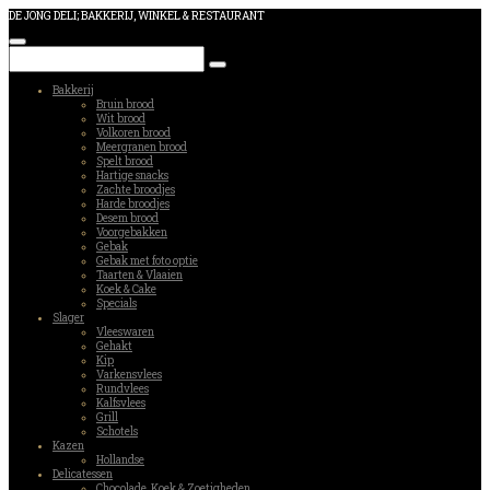
DE JONG DELI; BAKKERIJ, WINKEL & RESTAURANT
Bakkerij
Bruin brood
Wit brood
Volkoren brood
Meergranen brood
Spelt brood
Hartige snacks
Zachte broodjes
Harde broodjes
Desem brood
Voorgebakken
Gebak
Gebak met foto optie
Taarten & Vlaaien
Koek & Cake
Specials
Slager
Vleeswaren
Gehakt
Kip
Varkensvlees
Rundvlees
Kalfsvlees
Grill
Schotels
Kazen
Hollandse
Delicatessen
Chocolade, Koek & Zoetigheden