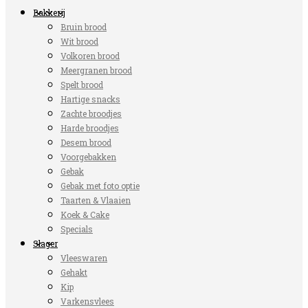
Bakkerij
Bruin brood
Wit brood
Volkoren brood
Meergranen brood
Spelt brood
Hartige snacks
Zachte broodjes
Harde broodjes
Desem brood
Voorgebakken
Gebak
Gebak met foto optie
Taarten & Vlaaien
Koek & Cake
Specials
Slager
Vleeswaren
Gehakt
Kip
Varkensvlees