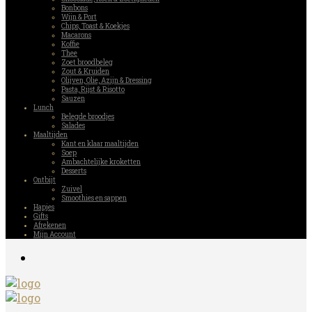
Bonbons
Wijn & Port
Chips, Toast & Koekjes
Macarons
Koffie
Thee
Zoet broodbeleg
Zout & Kruiden
Olijven, Olie, Azijn & Dressing
Pasta, Rijst & Risotto
Sauzen
Lunch
Belegde broodjes
Salades
Maaltijden
Kant en klaar maaltijden
Soep
Ambachtelijke kroketten
Desserts
Ontbijt
Zuivel
Smoothies en sappen
Hapjes
Gifts
Afrekenen
Mijn Account