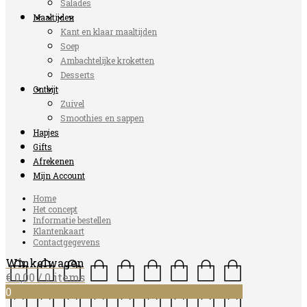
Salades
Maaltijden
Kant en klaar maaltijden
Soep
Ambachtelijke kroketten
Desserts
Ontbijt
Zuivel
Smoothies en sappen
Hapjes
Gifts
Afrekenen
Mijn Account
Home
Het concept
Informatie bestellen
Klantenkaart
Contactgegevens
Winkelwagen
€
0,00
/ 0 items
0