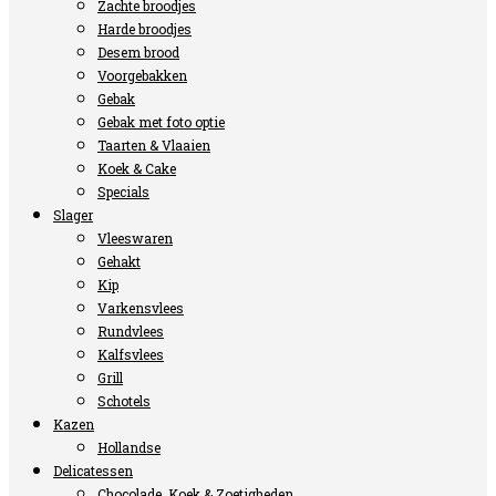
Zachte broodjes
Harde broodjes
Desem brood
Voorgebakken
Gebak
Gebak met foto optie
Taarten & Vlaaien
Koek & Cake
Specials
Slager
Vleeswaren
Gehakt
Kip
Varkensvlees
Rundvlees
Kalfsvlees
Grill
Schotels
Kazen
Hollandse
Delicatessen
Chocolade, Koek & Zoetigheden